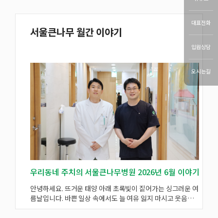
대표전화
서울큰나무 월간 이야기
입원상담
오시는길
우리동네 주치의 서울큰나무병원 2026년 6월 이야기
안녕하세요. ​뜨거운 태양 아래 초록빛이 짙어가는 싱그러운 여
안
름날입니다. ​바쁜 일상 속에서도 늘 여유 잃지 마시고 웃음꽃
고 6월을
피우는 나날 보내시길 바랍니다. ​이번 달에는 어떤 일들이 있
이 함께
었는지 살펴보겠습니다. ​ 먼저 6월의 친절상과 원훈상 시상이