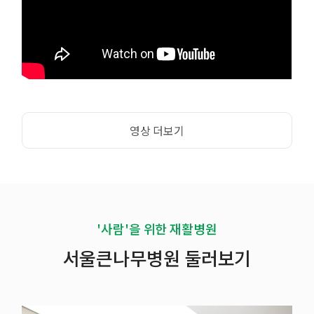
이
영상 더보기
'사람'을 위한 재활병원
서울큰나무병원 둘러보기